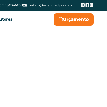
5 99963-4436
contato@agenciady.com.br
Orçamento
utores