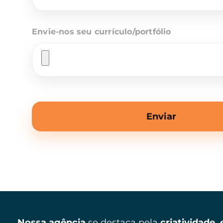
Envie-nos seu currículo/portfólio
Enviar
Nossa agência
se destaca pela
criatividade,