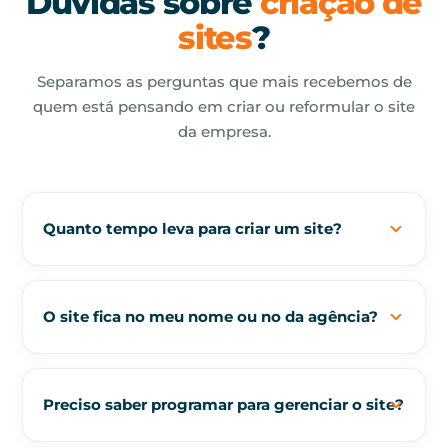
Dúvidas sobre
criação de
sites
?
Separamos as perguntas que mais recebemos de
quem está pensando em criar ou reformular o site
da empresa.
Quanto tempo leva para criar um site?
O prazo pode variar entre 7 e 60 dias
dependendo do projeto. Normalmente avaliamos
O site fica no meu nome ou no da agência?
cada caso individualmente e informamos um
prazo mínimo ao cliente antes de começar,
garantindo transparência desde o início.
O site fica 100% em nome do cliente. Domínio,
hospedagem e todos os acessos são seus —
Preciso saber programar para gerenciar o site?
painel WordPress, e-mails e arquivos — sem
Essa resposta te ajudou?
nenhuma dependência da agência para
Sim
Não