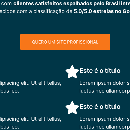
es com
clientes satisfeitos espalhados pelo Brasil int
cidos com a classificação de
5.0/5.0 estrelas no G
QUERO UM SITE PROFISSIONAL
Este é o título
scing elit. Ut elit tellus,
Lorem ipsum dolor sit
bus leo.
luctus nec ullamcorp
Este é o título
scing elit. Ut elit tellus,
Lorem ipsum dolor sit
bus leo.
luctus nec ullamcorp