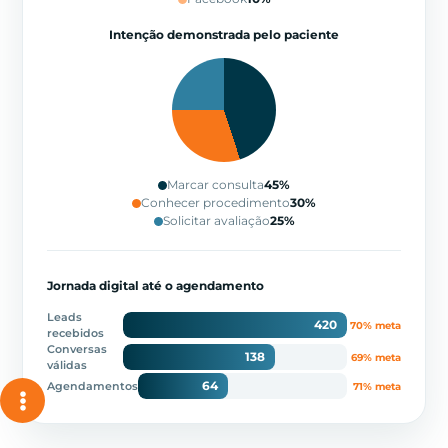
Intenção demonstrada pelo paciente
Marcar consulta
45%
Conhecer procedimento
30%
Solicitar avaliação
25%
Jornada digital até o agendamento
Leads
420
70% meta
recebidos
Conversas
138
69% meta
válidas
64
Agendamentos
71% meta