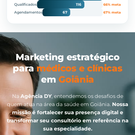
Qualificados
116
66% meta
Agendamentos
67
67% meta
Marketing estratégico
para
médicos e clínicas
em
Goiânia
Na
Agência DY
, entendemos os desafios de
quem atua na área da saúde em Goiânia.
Nossa
missão é fortalecer sua presença digital e
transformar seu consultório em referência na
sua especialidade.