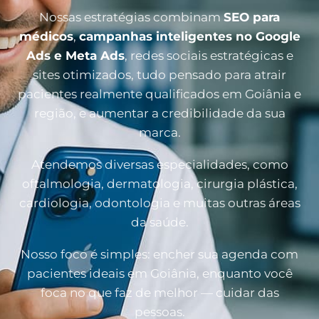
Nossas estratégias combinam
SEO para
médicos
,
campanhas inteligentes no Google
Ads e Meta Ads
, redes sociais estratégicas e
sites otimizados, tudo pensado para atrair
pacientes realmente qualificados em Goiânia e
região, e aumentar a credibilidade da sua
marca.
Atendemos diversas especialidades, como
oftalmologia, dermatologia, cirurgia plástica,
cardiologia, odontologia e muitas outras áreas
da saúde.
Nosso foco é simples: encher sua agenda com
pacientes ideais em Goiânia, enquanto você
foca no que faz de melhor — cuidar das
pessoas.