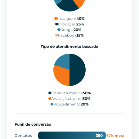
Instagram
40%
Indicação
25%
Google
20%
Facebook
15%
Tipo de atendimento buscado
Consulta médica
50%
Avaliação/exame
30%
Procedimento
20%
Funil de conversão
Contatos
350
67% meta